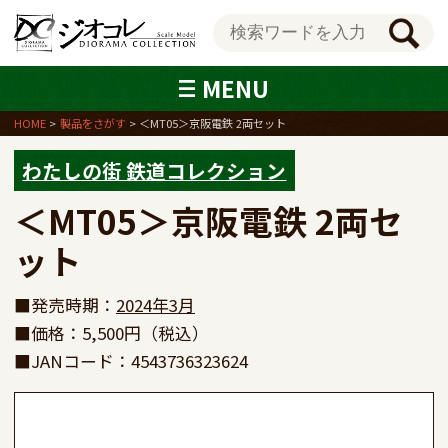
MENU
HOME
製品をさがす
＜MT05＞京阪電鉄 2両セット
わたしの街 鉄道コレクション
＜MT05＞京阪電鉄 2両セ
ット
■発売時期：
2024年3月
■価格：5,500円（税込）
■JANコード：4543736323624