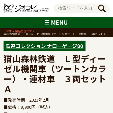
MENU
HOME
製品をさがす
猫山森林鉄道 Ｌ型ディーゼル機関車（ツートンカラー）・運材車 ３両セットＡ
鉄道コレクション ナローゲージ80
猫山森林鉄道　Ｌ型ディー
ゼル機関車（ツートンカラ
ー）・運材車　３両セット
Ａ
■発売時期：
2023年2月
■価格：9,900円（税込）