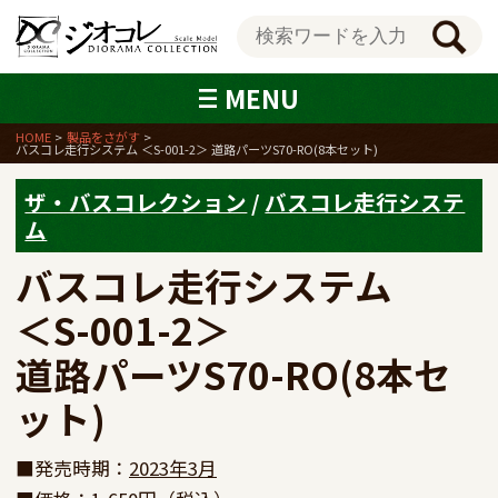
MENU
HOME
製品をさがす
バスコレ走行システム ＜S-001-2＞ 道路パーツS70-RO(8本セット)
ザ・バスコレクション
/
バスコレ走行システ
ム
バスコレ走行システム

＜S-001-2＞

道路パーツS70-RO(8本セ
ット)
■発売時期：
2023年3月