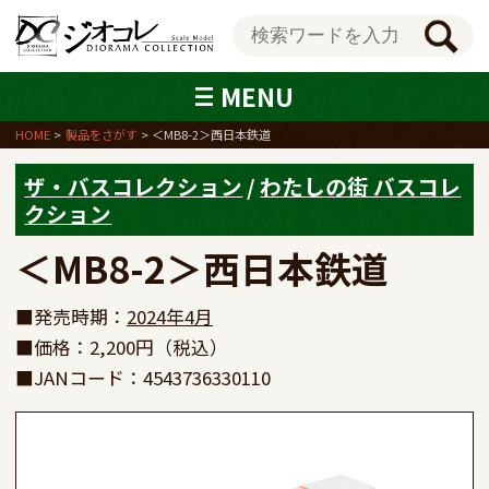
MENU
HOME
製品をさがす
＜MB8-2＞西日本鉄道
ザ・バスコレクション
/
わたしの街 バスコレ
クション
＜MB8-2＞西日本鉄道
■発売時期：
2024年4月
■価格：2,200円（税込）
■JANコード：4543736330110