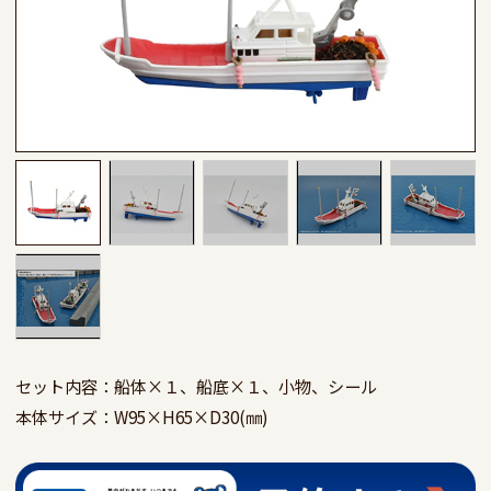
セット内容：船体×１、船底×１、小物、シール

本体サイズ：W95×H65×D30(㎜)