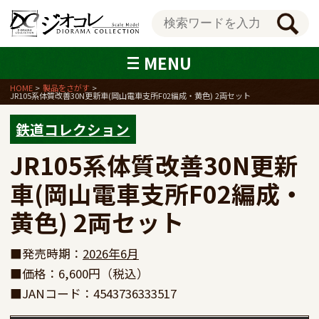
MENU
HOME
製品をさがす
JR105系体質改善30N更新車(岡山電車支所F02編成・黄色) 2両セット
鉄道コレクション
JR105系体質改善30N更新
車(岡山電車支所F02編成・
黄色) 2両セット
■発売時期：
2026年6月
■価格：6,600円（税込）
■JANコード：4543736333517