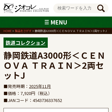
MENU
HOME
製品をさがす
静岡鉄道A3000形＜ＣＥＮＯＶＡ ＴＲＡＩＮ＞2両セットJ
鉄道コレクション
静岡鉄道A3000形＜ＣＥＮ
ＯＶＡ ＴＲＡＩＮ＞2両セ
ットJ
■発売時期：
2025年11月
■価格：7,920円（税込）
■JANコード：4543736337652